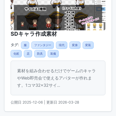
SDキャラ作成素材
タグ:
服
ファンタジー
現代
変身
変装
化粧
店
防具
装備
素材を組み合わせるだけでゲームのキャラ
やWeb即売会で使えるアバターが作れま
す。1コマ32×32サイ...
公開日 2025-12-06
| 更新日 2026-03-28