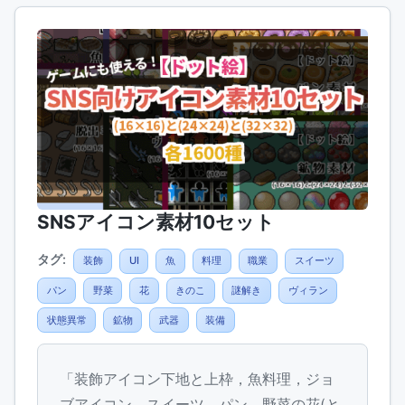
SNSアイコン素材10セット
タグ:
装飾
UI
魚
料理
職業
スイーツ
パン
野菜
花
きのこ
謎解き
ヴィラン
状態異常
鉱物
武器
装備
「装飾アイコン下地と上枠，魚料理，ジョ
ブアイコン，スイーツ，パン，野菜の花(と