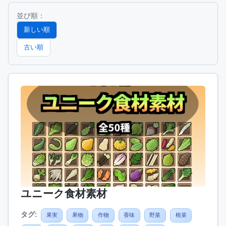
並び順：
新しい順
古い順
ユニーク食材素材
タグ:
果実
果物
作物
香味
野菜
根菜